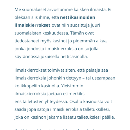
Me suomalaiset arvostamme kaikkea ilmaista. Ei
olekaan siis ihme, että
nettikasinoiden
ilmaiskierrokset
ovat niin suosittuja juuri
suomalaisten keskuudessa. Tämän ovat
tiedostaneet myös kasinot jo pidemmän aikaa,
jonka johdosta ilmaiskierroksia on tarjolla
käytännössä jokaisella netticasinolla.
Ilmaiskierrokset toimivat siten, että pelaaja saa
ilmaiskierroksia johonkin tiettyyn – tai useampaan
kolikkopeliin kasinolla. Yleisimmin
ilmaiskierroksia jaetaan esimerkiksi
ensitalletusten yhteydessä. Osalta kasinoista voit
saada jopa satoja ilmaiskierroksia talletuksillesi,
joka on kasinon jakama lisäetu talletuksiesi päälle.