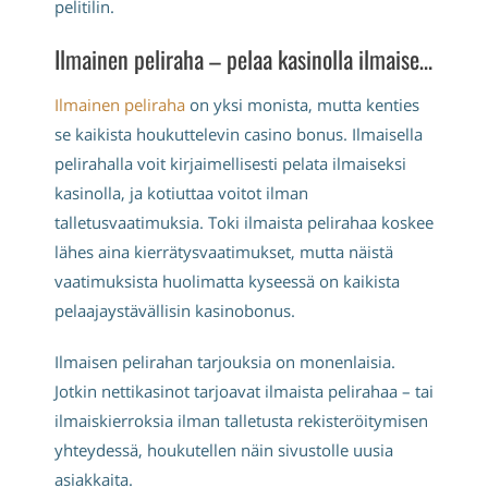
pelitilin.
Ilmainen peliraha – pelaa kasinolla ilmaiseksi
Ilmainen peliraha
on yksi monista, mutta kenties
se kaikista houkuttelevin casino bonus. Ilmaisella
pelirahalla voit kirjaimellisesti pelata ilmaiseksi
kasinolla, ja kotiuttaa voitot ilman
talletusvaatimuksia. Toki ilmaista pelirahaa koskee
lähes aina kierrätysvaatimukset, mutta näistä
vaatimuksista huolimatta kyseessä on kaikista
pelaajaystävällisin kasinobonus.
Ilmaisen pelirahan tarjouksia on monenlaisia.
Jotkin nettikasinot tarjoavat ilmaista pelirahaa – tai
ilmaiskierroksia ilman talletusta rekisteröitymisen
yhteydessä, houkutellen näin sivustolle uusia
asiakkaita.