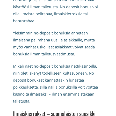
käyttöösi ilman talletusta. No deposit bonus voi
olla ilmaista pelirahaa, ilmaiskierroksia tai
bonusrahaa.
Yleisimmin no-deposit bonuksia annetaan
ilmaisena pelirahana uusille asiakkaille, mutta
myös vanhat uskolliset asiakkaat voivat saada
bonuksia ilman talletusvaatimusta.
Mikäli näet no-deposit bonuksia nettikasinoilla,
niin olet iskenyt todelliseen kultasuoneen. No
deposit bonukset kannattaakin lunastaa
poikkeuksetta, sillä näillä bonuksilla voit voittaa
kasinolta ilmaiseksi – ilman ensimmäistäkään
talletusta.
Ilmaiskierrokset – suomalaisten suosikki