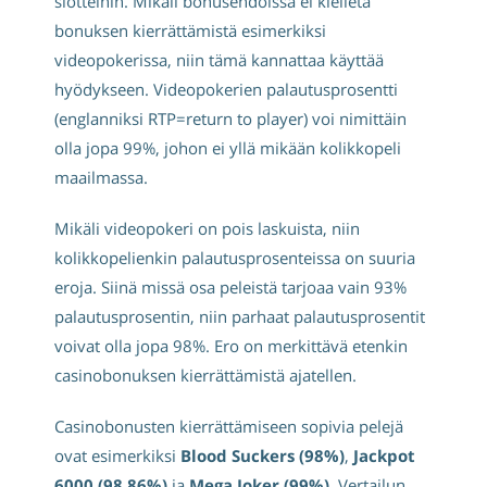
slotteihin. Mikäli bonusehdoissa ei kielletä
bonuksen kierrättämistä esimerkiksi
videopokerissa, niin tämä kannattaa käyttää
hyödykseen. Videopokerien palautusprosentti
(englanniksi RTP=return to player) voi nimittäin
olla jopa 99%, johon ei yllä mikään kolikkopeli
maailmassa.
Mikäli videopokeri on pois laskuista, niin
kolikkopelienkin palautusprosenteissa on suuria
eroja. Siinä missä osa peleistä tarjoaa vain 93%
palautusprosentin, niin parhaat palautusprosentit
voivat olla jopa 98%. Ero on merkittävä etenkin
casinobonuksen kierrättämistä ajatellen.
Casinobonusten kierrättämiseen sopivia pelejä
ovat esimerkiksi
Blood Suckers (98%)
,
Jackpot
6000 (98,86%)
ja
Mega Joker (99%)
. Vertailun