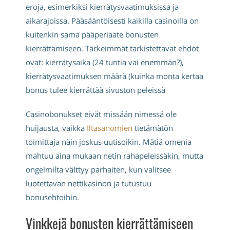
eroja, esimerkiksi kierrätysvaatimuksissa ja
aikarajoissa. Pääsääntöisesti kaikilla casinoilla on
kuitenkin sama pääperiaate bonusten
kierrättämiseen. Tärkeimmät tarkistettavat ehdot
ovat: kierrätysaika (24 tuntia vai enemmän?),
kierrätysvaatimuksen määrä (kuinka monta kertaa
bonus tulee kierrättää sivuston peleissä
Casinobonukset eivät missään nimessä ole
huijausta, vaikka
Iltasanomien
tietämätön
toimittaja näin joskus uutisoikin. Mätiä omenia
mahtuu aina mukaan netin rahapeleissäkin, mutta
ongelmilta välttyy parhaiten, kun valitsee
luotettavan nettikasinon ja tutustuu
bonusehtoihin.
Vinkkejä bonusten kierrättämiseen