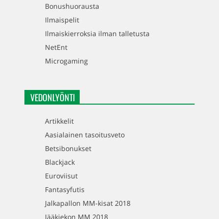
Bonushuorausta
Ilmaispelit
Ilmaiskierroksia ilman talletusta
NetEnt
Microgaming
VEDONLYÖNTI
Artikkelit
Aasialainen tasoitusveto
Betsibonukset
Blackjack
Euroviisut
Fantasyfutis
Jalkapallon MM-kisat 2018
Jääkiekon MM 2018