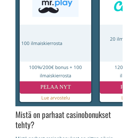
20 ilmaiskier
100 ilmaiskierrosta
tallet
100%/200€ bonus + 100
1200€ bon
ilmaiskierrosta
ilmaiski
PELAA NYT
PELAA
Lue arvostelu
Lue arv
Mistä on parhaat casinobonukset
tehty?