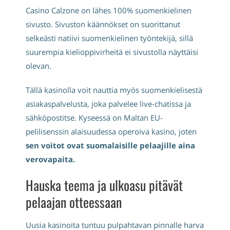
Casino Calzone on lähes 100% suomenkielinen
sivusto. Sivuston käännökset on suorittanut
selkeästi natiivi suomenkielinen työntekijä, sillä
suurempia kielioppivirheitä ei sivustolla näyttäisi
olevan.
Tällä kasinolla voit nauttia myös suomenkielisestä
asiakaspalvelusta, joka palvelee live-chatissa ja
sähköpostitse. Kyseessä on Maltan EU-
pelilisenssin alaisuudessa operoiva kasino, joten
sen voitot ovat suomalaisille pelaajille aina
verovapaita.
Hauska teema ja ulkoasu pitävät
pelaajan otteessaan
Uusia kasinoita tuntuu pulpahtavan pinnalle harva