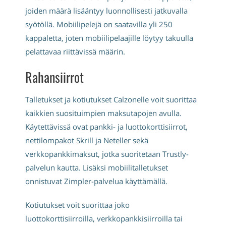
joiden määrä lisääntyy luonnollisesti jatkuvalla
syötöllä. Mobiilipelejä on saatavilla yli 250
kappaletta, joten mobiilipelaajille löytyy takuulla
pelattavaa riittävissä määrin.
Rahansiirrot
Talletukset ja kotiutukset Calzonelle voit suorittaa
kaikkien suosituimpien maksutapojen avulla.
Käytettävissä ovat pankki- ja luottokorttisiirrot,
nettilompakot Skrill ja Neteller sekä
verkkopankkimaksut, jotka suoritetaan Trustly-
palvelun kautta. Lisäksi mobiilitalletukset
onnistuvat Zimpler-palvelua käyttämällä.
Kotiutukset voit suorittaa joko
luottokorttisiirroilla, verkkopankkisiirroilla tai