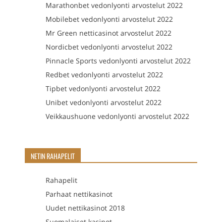
Marathonbet vedonlyonti arvostelut 2022
Mobilebet vedonlyonti arvostelut 2022
Mr Green netticasinot arvostelut 2022
Nordicbet vedonlyonti arvostelut 2022
Pinnacle Sports vedonlyonti arvostelut 2022
Redbet vedonlyonti arvostelut 2022
Tipbet vedonlyonti arvostelut 2022
Unibet vedonlyonti arvostelut 2022
Veikkaushuone vedonlyonti arvostelut 2022
NETIN RAHAPELIT
Rahapelit
Parhaat nettikasinot
Uudet nettikasinot 2018
Suomalaiset kasinot