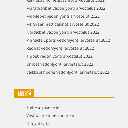
Karhukasino netticasinot arvostelut 2022
Marathonbet vedonlyonti arvostelut 2022
Mobilebet vedonlyonti arvostelut 2022
Mr Green netticasinot arvostelut 2022
Nordicbet vedonlyonti arvostelut 2022
Pinnacle Sports vedonlyonti arvostelut 2022
Redbet vedonlyonti arvostelut 2022
Tipbet vedonlyonti arvostelut 2022
Unibet vedonlyonti arvostelut 2022
Veikkaushuone vedonlyonti arvostelut 2022
MEISTÄ
Tietosuojaseloste
Vastuullinen pelaaminen
Ota yhteyttä