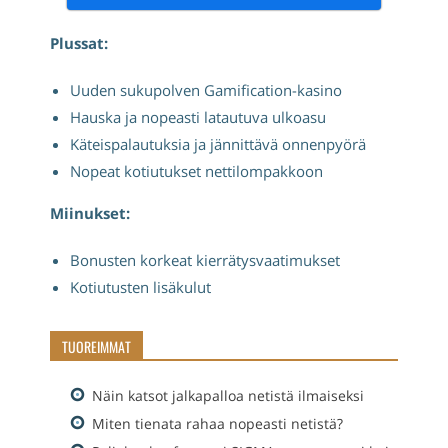
Plussat:
Uuden sukupolven Gamification-kasino
Hauska ja nopeasti latautuva ulkoasu
Käteispalautuksia ja jännittävä onnenpyörä
Nopeat kotiutukset nettilompakkoon
Miinukset:
Bonusten korkeat kierrätysvaatimukset
Kotiutusten lisäkulut
TUOREIMMAT
Näin katsot jalkapalloa netistä ilmaiseksi
Miten tienata rahaa nopeasti netistä?