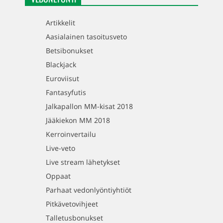
Artikkelit
Aasialainen tasoitusveto
Betsibonukset
Blackjack
Euroviisut
Fantasyfutis
Jalkapallon MM-kisat 2018
Jääkiekon MM 2018
Kerroinvertailu
Live-veto
Live stream lähetykset
Oppaat
Parhaat vedonlyöntiyhtiöt
Pitkävetovihjeet
Talletusbonukset