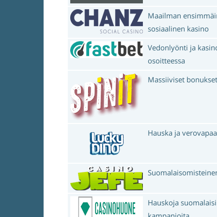
Maailman ensimmäi
sosiaalinen kasino
Vedonlyönti ja kasi
osoitteessa
Massiiviset bonukse
Hauska ja verovapaa
Suomalaisomisteine
Hauskoja suomalaisi
kampanjoita