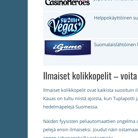
Helppokäyttöinen s
Suomalaislähtöinen 
Ilmaiset kolikkopelit – voit
Ilmaiset kolikkopelit ovat kaikista suositui
Kauas on tultu niistä ajoista, kun Tuplapotti 
hedelmäpelejä Suomessa.
Näiden fyysisten peliautomaattien ongelma on
pelejä ensin ilmaiseksi. Joudut näin ostamaan
ennen rahapanoksilla pelaamista.