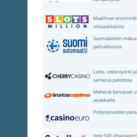
Maailman ensimmäi
virtuaalikasino
Suomalaisten makuu
pelivalikoima
Lotto, vedonlyönti j
samassa paketissa
Mehevät bonukset uu
asiakkaille
Pohjoismaisten pelaa
Jopa 500 ilmaiskierr