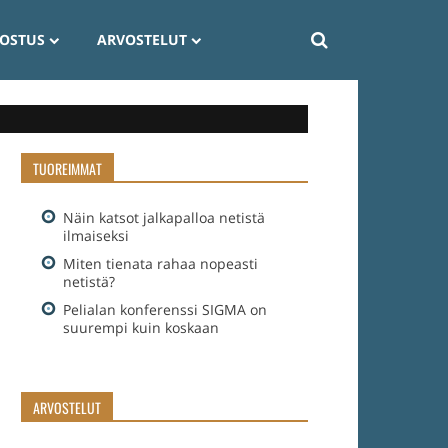
OSTUS
ARVOSTELUT
TUOREIMMAT
Näin katsot jalkapalloa netistä
ilmaiseksi
Miten tienata rahaa nopeasti
netistä?
Pelialan konferenssi SIGMA on
suurempi kuin koskaan
ARVOSTELUT