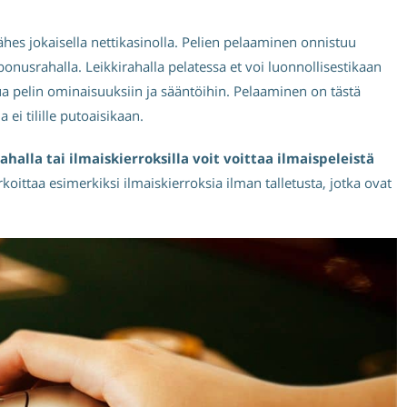
lähes jokaisella nettikasinolla. Pelien pelaaminen onnistuu
bonusrahalla. Leikkirahalla pelatessa et voi luonnollisestikaan
tua pelin ominaisuuksiin ja sääntöihin. Pelaaminen on tästä
 ei tilille putoaisikaan.
ahalla tai ilmaiskierroksilla voit voittaa ilmaispeleistä
arkoittaa esimerkiksi ilmaiskierroksia ilman talletusta, jotka ovat