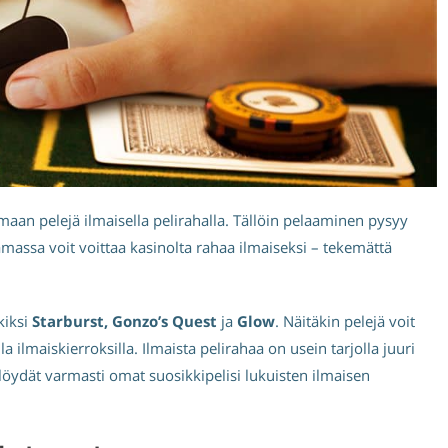
aan pelejä ilmaisella pelirahalla. Tällöin pelaaminen pysyy
massa voit voittaa kasinolta rahaa ilmaiseksi – tekemättä
kiksi
Starburst, Gonzo’s Quest
ja
Glow
. Näitäkin pelejä voit
a ilmaiskierroksilla. Ilmaista pelirahaa on usein tarjolla juuri
 löydät varmasti omat suosikkipelisi lukuisten ilmaisen