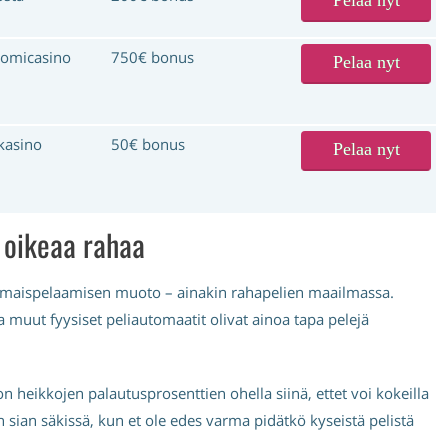
Pelaa nyt
uomicasino
750€ bonus
Pelaa nyt
kasino
50€ bonus
Pelaa nyt
a oikeaa rahaa
n ilmaispelaamisen muoto – ainakin rahapelien maailmassa.
ja muut fyysiset peliautomaatit olivat ainoa tapa pelejä
 heikkojen palautusprosenttien ohella siinä, ettet voi kokeilla
 sian säkissä, kun et ole edes varma pidätkö kyseistä pelistä